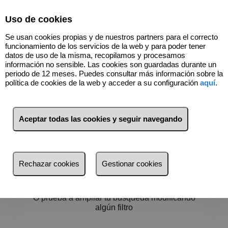
Select Language
▼
Uso de cookies
615300545
Se usan cookies propias y de nuestros partners para el correcto
funcionamiento de los servicios de la web y para poder tener
datos de uso de la misma, recopilamos y procesamos
información no sensible. Las cookies son guardadas durante un
periodo de 12 meses. Puedes consultar más información sobre la
política de cookies de la web y acceder a su configuración
aquí
.
Filtros
más reciente
Aceptar todas las cookies y seguir navegando
más reciente
Menos reciente
No hay nada por aquí :)
Rechazar cookies
Gestionar cookies
Baratos
Volver a buscar
Caros
O prueba a ampliar tu búsqueda modificando
Pequeños
algún filtro
Grandes